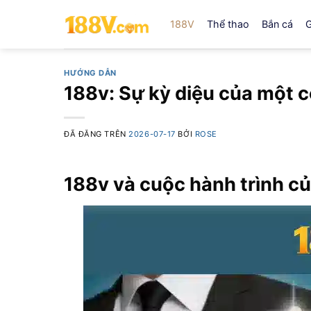
Chuyển
188V
Thể thao
Bắn cá
G
đến
nội
dung
HƯỚNG DẪN
188v: Sự kỳ diệu của một 
ĐÃ ĐĂNG TRÊN
2026-07-17
BỞI
ROSE
188v và cuộc hành trình c