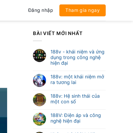
Đăng nhập
Tham gia ngay
BÀI VIẾT MỚI NHẤT
188v - khái niệm và ứng
dụng trong công nghệ
hiện đại
188v: một khái niệm mở
ra tương lai
188v: Hệ sinh thái của
một con số
188V: Điện áp và công
nghệ hiện đại