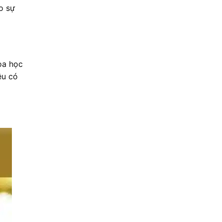
o sự
oa học
ệu có