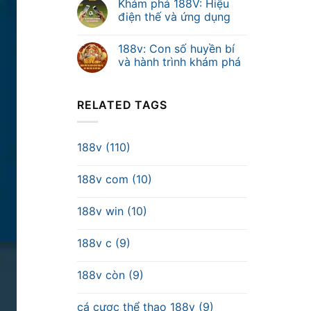
Khám phá 188V: Hiệu
điện thế và ứng dụng
188v: Con số huyền bí
và hành trình khám phá
RELATED TAGS
188v (110)
188v com (10)
188v win (10)
188v c (9)
188v còn (9)
cá cược thể thao 188v (9)