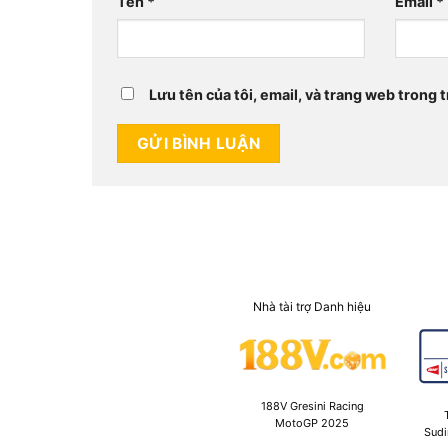
Tên
*
Email
*
Lưu tên của tôi, email, và trang web trong t
Nhà tài trợ Danh hiệu
188V Gresini Racing
MotoGP 2025
Sudi