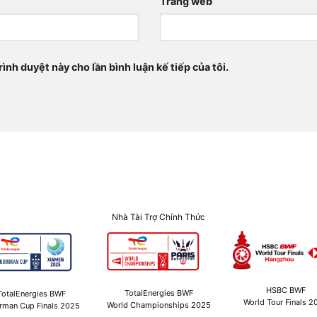
Trang web
rình duyệt này cho lần bình luận kế tiếp của tôi.
Nhà Tài Trợ Chính Thức
HSBC BWF
TotalEnergies BWF
TotalEnergies BWF
World Tour Finals 2
World Championships 2025
rman Cup Finals 2025