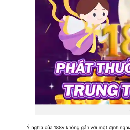
Ý nghĩa của 188v không gắn với một định nghĩa