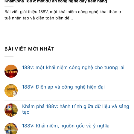
Khám phá 188V: một dự án công nghệ đầy tiềm năng
Bài viết giới thiệu 188V, một khái niệm công nghệ khai thác trí
tuệ nhân tạo và điện toán biên để...
BÀI VIẾT MỚI NHẤT
188v: một khái niệm công nghệ cho tương lai
188V: Điện áp và công nghệ hiện đại
Khám phá 188v: hành trình giữa dữ liệu và sáng
tạo
188V: Khái niệm, nguồn gốc và ý nghĩa