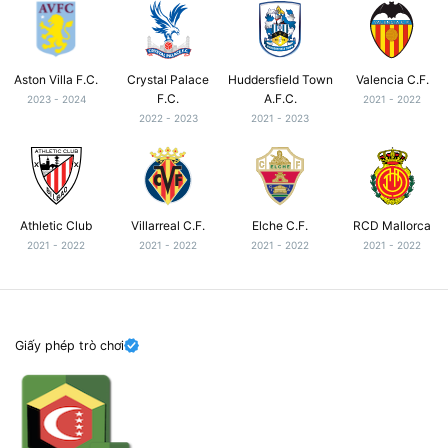
Aston Villa F.C.
Crystal Palace
Huddersfield Town
Valencia C.F.
F.C.
A.F.C.
2023 - 2024
2021 - 2022
2022 - 2023
2021 - 2023
Athletic Club
Villarreal C.F.
Elche C.F.
RCD Mallorca
2021 - 2022
2021 - 2022
2021 - 2022
2021 - 2022
Giấy phép trò chơi