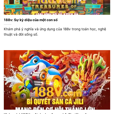
188v: Sự kỳ diệu của một con số
Khám phá ý nghĩa và ứng dụng của 188v trong toán học, nghệ
thuật và đời sống số.