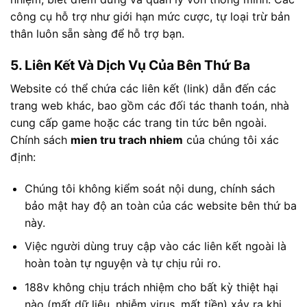
công cụ hỗ trợ như giới hạn mức cược, tự loại trừ bản
thân luôn sẵn sàng để hỗ trợ bạn.
5. Liên Kết Và Dịch Vụ Của Bên Thứ Ba
Website
có thể chứa các liên kết (link) dẫn đến các
trang web khác, bao gồm các đối tác thanh toán, nhà
cung cấp game hoặc các trang tin tức bên ngoài.
Chính sách
mien tru trach nhiem
của chúng tôi xác
định:
Chúng tôi không kiểm soát nội dung, chính sách
bảo mật hay độ an toàn của các website bên thứ ba
này.
Việc người dùng truy cập vào các liên kết ngoài là
hoàn toàn tự nguyện và tự chịu rủi ro.
188v không chịu trách nhiệm cho bất kỳ thiệt hại
nào (mất dữ liệu, nhiễm virus, mất tiền) xảy ra khi