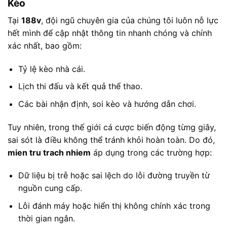
Kèo
Tại
188v
, đội ngũ chuyên gia của chúng tôi luôn nỗ lực
hết mình để cập nhật thông tin nhanh chóng và chính
xác nhất, bao gồm:
Tỷ lệ kèo nhà cái.
Lịch thi đấu và kết quả thể thao.
Các bài nhận định, soi kèo và hướng dẫn chơi.
Tuy nhiên, trong thế giới cá cược biến động từng giây,
sai sót là điều không thể tránh khỏi hoàn toàn. Do đó,
mien tru trach nhiem
áp dụng trong các trường hợp:
Dữ liệu bị trễ hoặc sai lệch do lỗi đường truyền từ
nguồn cung cấp.
Lỗi đánh máy hoặc hiển thị không chính xác trong
thời gian ngắn.