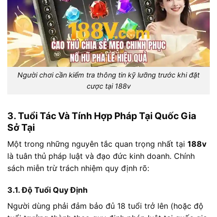
Người chơi cần kiểm tra thông tin kỹ lưỡng trước khi đặt
cược tại 188v
3. Tuổi Tác Và Tính Hợp Pháp Tại Quốc Gia
Sở Tại
Một trong những nguyên tắc quan trọng nhất tại
188v
là tuân thủ pháp luật và đạo đức kinh doanh. Chính
sách miễn trừ trách nhiệm quy định rõ:
3.1. Độ Tuổi Quy Định
Người dùng phải đảm bảo đủ 18 tuổi trở lên (hoặc độ