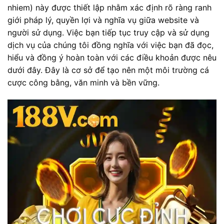
nhiem) này được thiết lập nhằm xác định rõ ràng ranh
giới pháp lý, quyền lợi và nghĩa vụ giữa website và
người sử dụng. Việc bạn tiếp tục truy cập và sử dụng
dịch vụ của chúng tôi đồng nghĩa với việc bạn đã đọc,
hiểu và đồng ý hoàn toàn với các điều khoản được nêu
dưới đây. Đây là cơ sở để tạo nên một môi trường cá
cược công bằng, văn minh và bền vững.