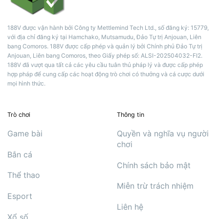
188V được vận hành bởi Công ty Mettlemind Tech Ltd., số đăng ký: 15779,
với địa chỉ đăng ký tại Hamchako, Mutsamudu, Đảo Tự trị Anjouan, Liên
bang Comoros. 188V được cấp phép và quản lý bởi Chính phủ Đảo Tự trị
Anjouan, Liên bang Comoros, theo Giấy phép số: ALSI-202504032-FI2.
188V đã vượt qua tất cả các yêu cầu tuân thủ pháp lý và được cấp phép
hợp pháp để cung cấp các hoạt động trò chơi có thưởng và cá cược dưới
mọi hình thức.
Trò chơi
Thông tin
Game bài
Quyền và nghĩa vụ người
chơi
Bắn cá
Chính sách bảo mật
Thể thao
Miễn trừ trách nhiệm
Esport
Liên hệ
Xổ số