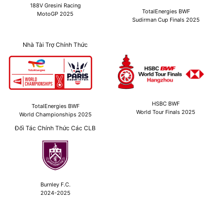
188V Gresini Racing
TotalEnergies BWF
MotoGP 2025
Sudirman Cup Finals 2025
Nhà Tài Trợ Chính Thức
HSBC BWF
TotalEnergies BWF
World Tour Finals 2025
World Championships 2025
Đối Tác Chính Thức Các CLB
Burnley F.C.
2024-2025