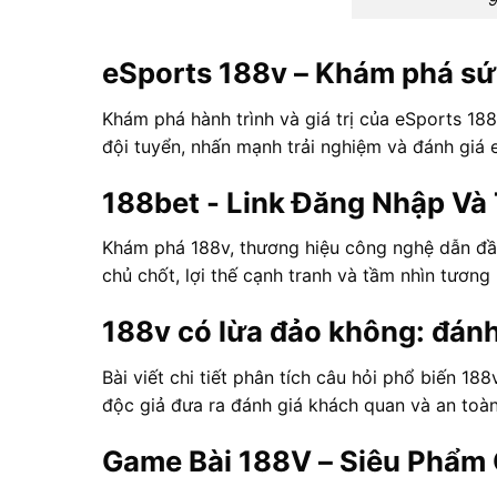
eSports 188v – Khám phá sứ
Khám phá hành trình và giá trị của eSports 18
đội tuyển, nhấn mạnh trải nghiệm và đánh giá 
188bet - Link Đăng Nhập Và
Khám phá 188v, thương hiệu công nghệ dẫn đầu
chủ chốt, lợi thế cạnh tranh và tầm nhìn tương 
188v có lừa đảo không: đánh 
Bài viết chi tiết phân tích câu hỏi phổ biến 1
độc giả đưa ra đánh giá khách quan và an toàn
Game Bài 188V – Siêu Phẩm G