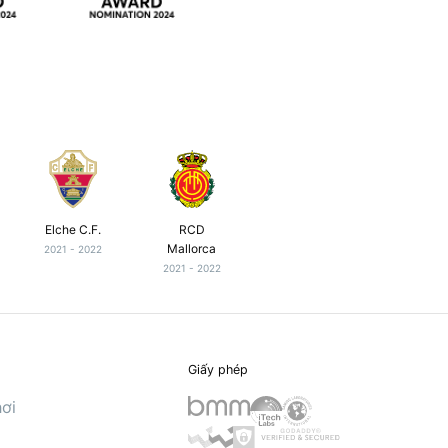
Elche C.F.
RCD
Mallorca
2021 - 2022
2021 - 2022
Giấy phép
ơi