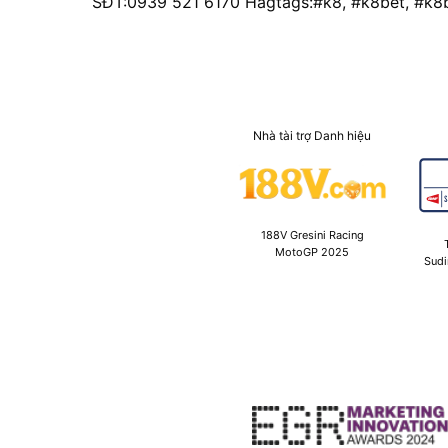
SĐT:0939 521 6170 Hagtags:#k8, #k8bet, #k8betvi
Nhà tài trợ Danh hiệu
188V Gresini Racing
MotoGP 2025
Sudi