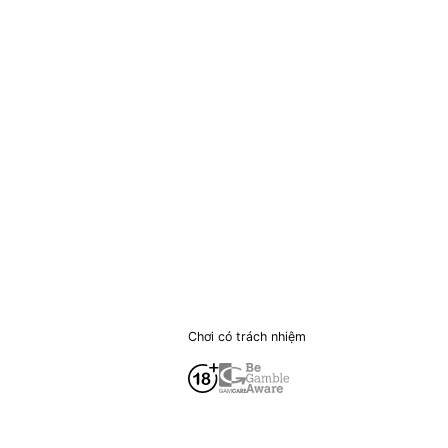
Chơi có trách nhiệm