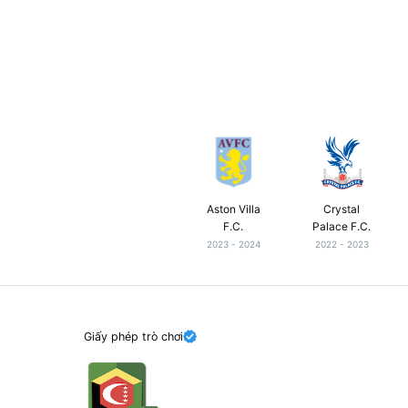
Aston Villa
Crystal
F.C.
Palace F.C.
2023 - 2024
2022 - 2023
Giấy phép trò chơi