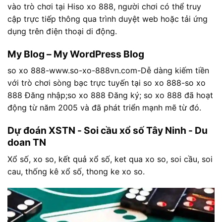
vào trò chơi tại Hiso xo 888, người chơi có thể truy
cập trực tiếp thông qua trình duyệt web hoặc tải ứng
dụng trên điện thoại di động.
My Blog – My WordPress Blog
so xo 888-www.so-xo-888vn.com-Dễ dàng kiếm tiền
với trò chơi sòng bạc trực tuyến tại so xo 888-so xo
888 Đăng nhập;so xo 888 Đăng ký; so xo 888 đã hoạt
động từ năm 2005 và đã phát triển mạnh mẽ từ đó.
Dự đoán XSTN - Soi cầu xổ số Tây Ninh - Du
doan TN
Xổ số, xo so, kết quả xổ số, ket qua xo so, soi cầu, soi
cau, thống kê xổ số, thong ke xo so.