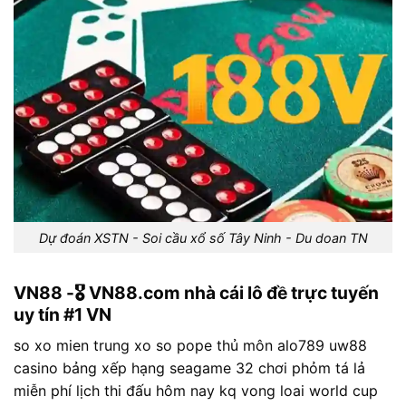
Dự đoán XSTN - Soi cầu xổ số Tây Ninh - Du doan TN
VN88 -🎖️ VN88.com nhà cái lô đề trực tuyến
uy tín #1 VN
so xo mien trung xo so pope thủ môn alo789 uw88
casino bảng xếp hạng seagame 32 chơi phỏm tá lả
miễn phí lịch thi đấu hôm nay kq vong loai world cup