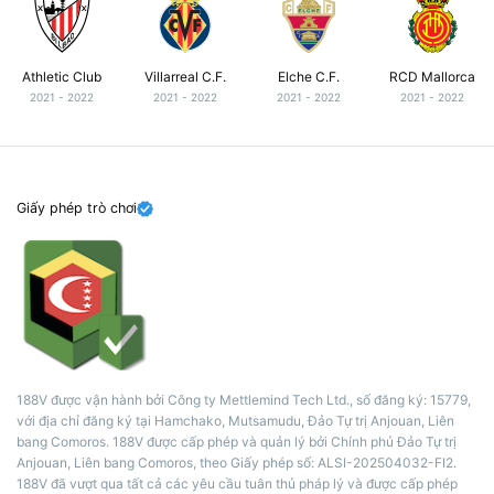
Athletic Club
Villarreal C.F.
Elche C.F.
RCD Mallorca
2021 - 2022
2021 - 2022
2021 - 2022
2021 - 2022
Giấy phép trò chơi
188V được vận hành bởi Công ty Mettlemind Tech Ltd., số đăng ký: 15779,
với địa chỉ đăng ký tại Hamchako, Mutsamudu, Đảo Tự trị Anjouan, Liên
bang Comoros. 188V được cấp phép và quản lý bởi Chính phủ Đảo Tự trị
Anjouan, Liên bang Comoros, theo Giấy phép số: ALSI-202504032-FI2.
188V đã vượt qua tất cả các yêu cầu tuân thủ pháp lý và được cấp phép