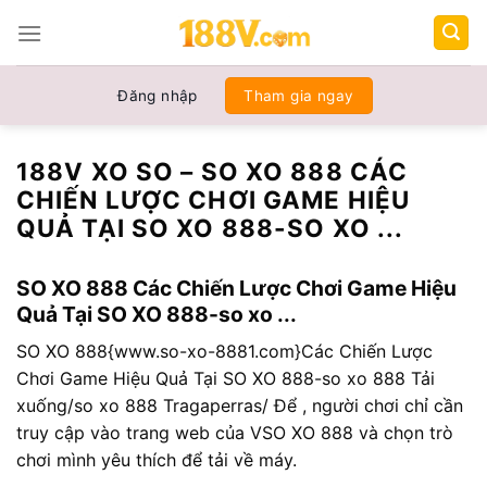
Chuyển
đến
nội
dung
Đăng nhập
Tham gia ngay
188V XO SO – SO XO 888 CÁC
CHIẾN LƯỢC CHƠI GAME HIỆU
QUẢ TẠI SO XO 888-SO XO ...
SO XO 888 Các Chiến Lược Chơi Game Hiệu
Quả Tại SO XO 888-so xo ...
SO XO 888{www.so-xo-8881.com}Các Chiến Lược
Chơi Game Hiệu Quả Tại SO XO 888-so xo 888 Tải
xuống/so xo 888 Tragaperras/ Để , người chơi chỉ cần
truy cập vào trang web của VSO XO 888 và chọn trò
chơi mình yêu thích để tải về máy.