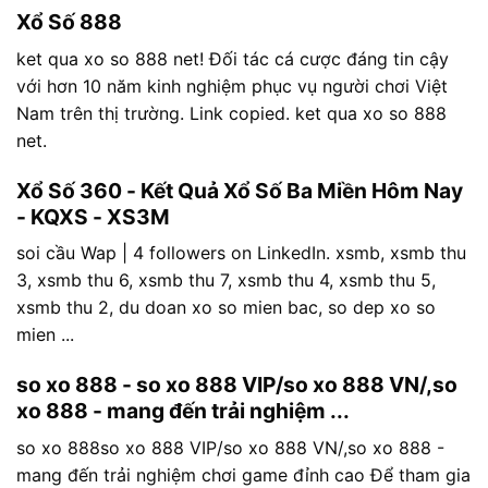
Xổ Số 888
ket qua xo so 888 net! Đối tác cá cược đáng tin cậy
với hơn 10 năm kinh nghiệm phục vụ người chơi Việt
Nam trên thị trường. Link copied. ket qua xo so 888
net.
Xổ Số 360 - Kết Quả Xổ Số Ba Miền Hôm Nay
- KQXS - XS3M
soi cầu Wap | 4 followers on LinkedIn. xsmb, xsmb thu
3, xsmb thu 6, xsmb thu 7, xsmb thu 4, xsmb thu 5,
xsmb thu 2, du doan xo so mien bac, so dep xo so
mien ...
so xo 888 - so xo 888 VIP/so xo 888 VN/,so
xo 888 - mang đến trải nghiệm ...
so xo 888so xo 888 VIP/so xo 888 VN/,so xo 888 -
mang đến trải nghiệm chơi game đỉnh cao Để tham gia