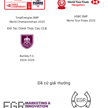
HSBC BWF
TotalEnergies BWF
World Tour Finals 2025
World Championships 2025
Đối Tác Chính Thức Các CLB
Burnley F.C.
2024-2025
Đề cử giải thưởng