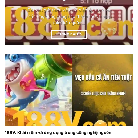
Bài viết giới thiệu về mức điện áp 188V và
các ứng dụng cũng như thách thức trong
thiết kế nguồn...
HƯỚNG DẪN
→
188V: Khái niệm và ứng dụng trong công nghệ nguồn