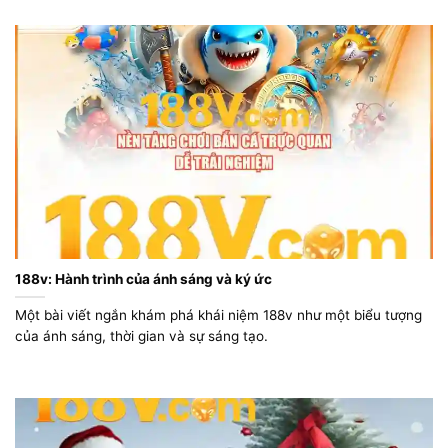
188v: Hành trình của ánh sáng và ký ức
Một bài viết ngắn khám phá khái niệm 188v như một biểu tượng
của ánh sáng, thời gian và sự sáng tạo.