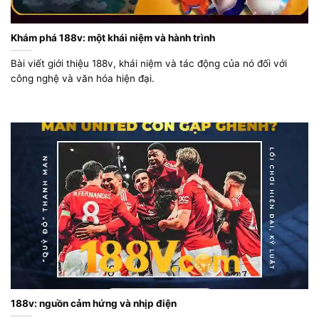
Khám phá 188v: một khái niệm và hành trình
Bài viết giới thiệu 188v, khái niệm và tác động của nó đối với
công nghệ và văn hóa hiện đại.
188v: nguồn cảm hứng và nhịp điện