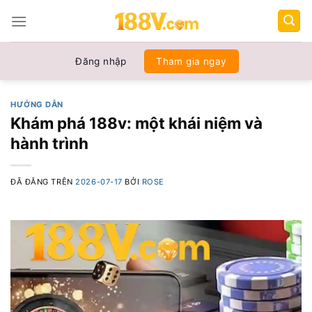
Chuyển
đến
nội
dung
Đăng nhập
Tham gia ngay
HƯỚNG DẪN
Khám phá 188v: một khái niệm và
hành trình
ĐÃ ĐĂNG TRÊN
2026-07-17
BỞI
ROSE