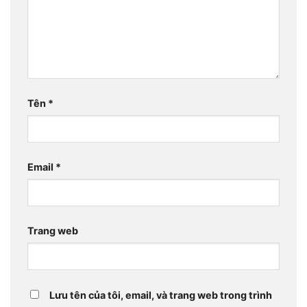
Tên
*
Email
*
Trang web
Lưu tên của tôi, email, và trang web trong trình