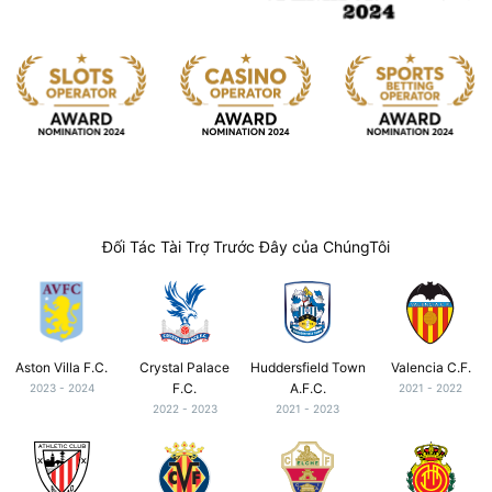
Đối Tác Tài Trợ Trước Đây của ChúngTôi
Aston Villa F.C.
Crystal Palace
Huddersfield Town
Valencia C.F.
F.C.
A.F.C.
2023 - 2024
2021 - 2022
2022 - 2023
2021 - 2023