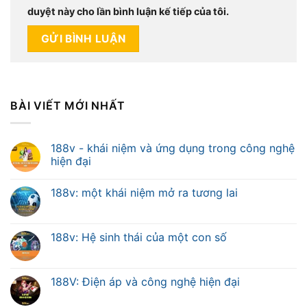
duyệt này cho lần bình luận kế tiếp của tôi.
BÀI VIẾT MỚI NHẤT
188v - khái niệm và ứng dụng trong công nghệ
hiện đại
188v: một khái niệm mở ra tương lai
188v: Hệ sinh thái của một con số
188V: Điện áp và công nghệ hiện đại