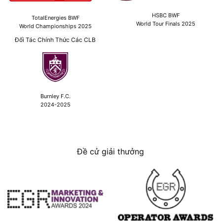
HSBC BWF
TotalEnergies BWF
World Tour Finals 2025
World Championships 2025
Đối Tác Chính Thức Các CLB
Burnley F.C.
2024-2025
Đề cử giải thưởng