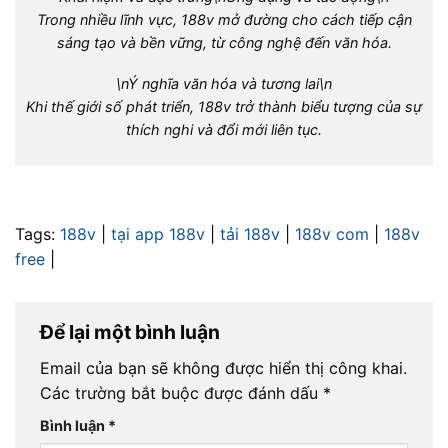
Trong nhiều lĩnh vực, 188v mở đường cho cách tiếp cận
sáng tạo và bền vững, từ công nghệ đến văn hóa.
\n
Ý nghĩa văn hóa và tương lai
\n
Khi thế giới số phát triển, 188v trở thành biểu tượng của sự
thích nghi và đổi mới liên tục.
Tags:
188v
|
tại app 188v
|
tải 188v
|
188v com
|
188v
free
|
Để lại một bình luận
Email của bạn sẽ không được hiển thị công khai.
Các trường bắt buộc được đánh dấu
*
Bình luận
*