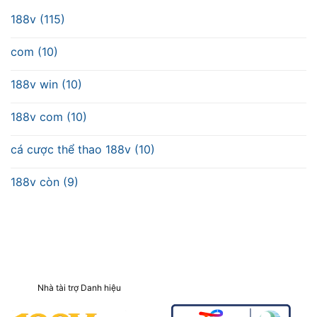
188v (115)
com (10)
188v win (10)
188v com (10)
cá cược thể thao 188v (10)
188v còn (9)
Nhà tài trợ Danh hiệu