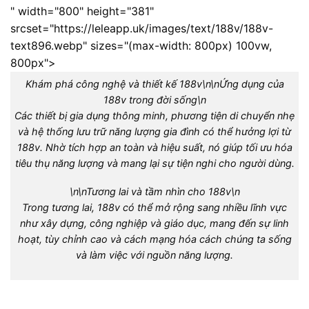
" width="800" height="381"
srcset="https://leleapp.uk/images/text/188v/188v-
text896.webp" sizes="(max-width: 800px) 100vw,
800px">
Khám phá công nghệ và thiết kế 188v\n\n
Ứng dụng của
188v trong đời sống
\n
Các thiết bị gia dụng thông minh, phương tiện di chuyển nhẹ
và hệ thống lưu trữ năng lượng gia đình có thể hưởng lợi từ
188v. Nhờ tích hợp an toàn và hiệu suất, nó giúp tối ưu hóa
tiêu thụ năng lượng và mang lại sự tiện nghi cho người dùng.
\n\n
Tương lai và tầm nhìn cho 188v
\n
Trong tương lai, 188v có thể mở rộng sang nhiều lĩnh vực
như xây dựng, công nghiệp và giáo dục, mang đến sự linh
hoạt, tùy chỉnh cao và cách mạng hóa cách chúng ta sống
và làm việc với nguồn năng lượng.