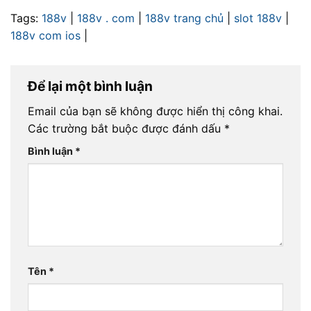
Tags:
188v
|
188v . com
|
188v trang chủ
|
slot 188v
|
188v com ios
|
Để lại một bình luận
Email của bạn sẽ không được hiển thị công khai.
Các trường bắt buộc được đánh dấu
*
Bình luận
*
Tên
*