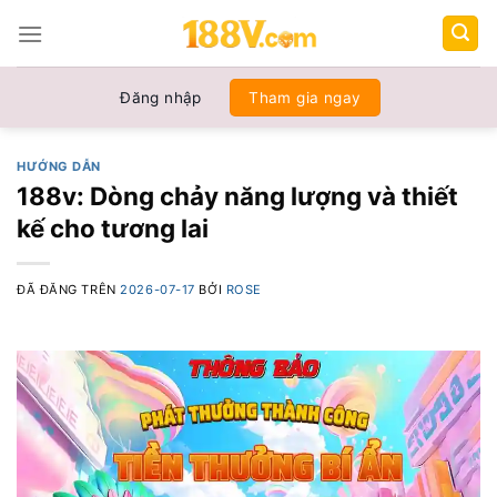
Chuyển
đến
nội
dung
Đăng nhập
Tham gia ngay
HƯỚNG DẪN
188v: Dòng chảy năng lượng và thiết
kế cho tương lai
ĐÃ ĐĂNG TRÊN
2026-07-17
BỞI
ROSE