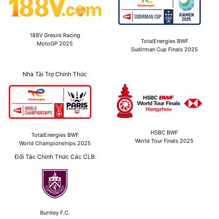
188V Gresini Racing
TotalEnergies BWF
MotoGP 2025
Sudirman Cup Finals 2025
Nhà Tài Trợ Chính Thức
HSBC BWF
TotalEnergies BWF
World Tour Finals 2025
World Championships 2025
Đối Tác Chính Thức Các CLB
Burnley F.C.