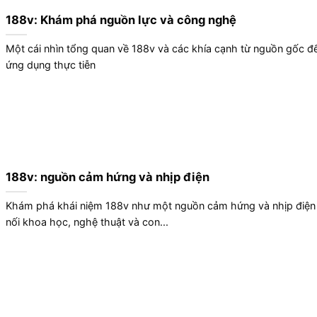
188v: Khám phá nguồn lực và công nghệ
Một cái nhìn tổng quan về 188v và các khía cạnh từ nguồn gốc đ
ứng dụng thực tiễn
188v: nguồn cảm hứng và nhịp điện
Khám phá khái niệm 188v như một nguồn cảm hứng và nhịp điện
nối khoa học, nghệ thuật và con...