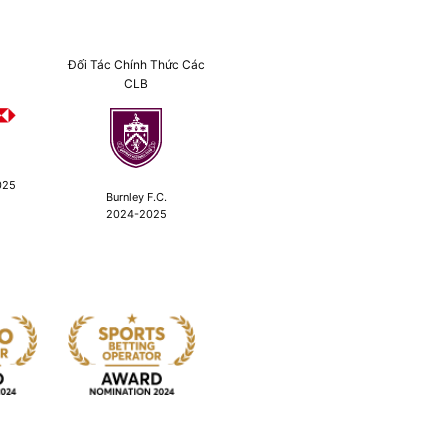
Đối Tác Chính Thức Các
CLB
025
Burnley F.C.
2024-2025