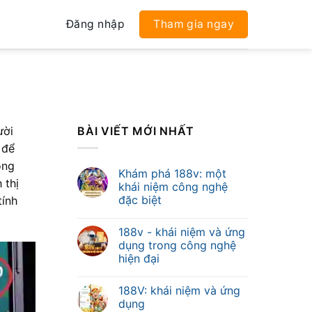
Đăng nhập
Tham gia ngay
ười
BÀI VIẾT MỚI NHẤT
 để
óng
Khám phá 188v: một
 thị
khái niệm công nghệ
đặc biệt
tính
188v - khái niệm và ứng
dụng trong công nghệ
hiện đại
188V: khái niệm và ứng
dụng