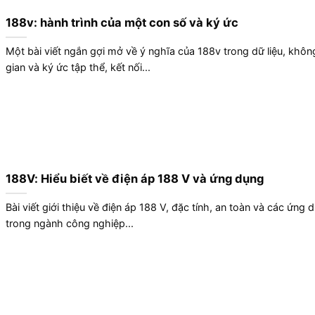
188v: hành trình của một con số và ký ức
Một bài viết ngắn gợi mở về ý nghĩa của 188v trong dữ liệu, khôn
gian và ký ức tập thể, kết nối...
188V: Hiểu biết về điện áp 188 V và ứng dụng
Bài viết giới thiệu về điện áp 188 V, đặc tính, an toàn và các ứng 
trong ngành công nghiệp...