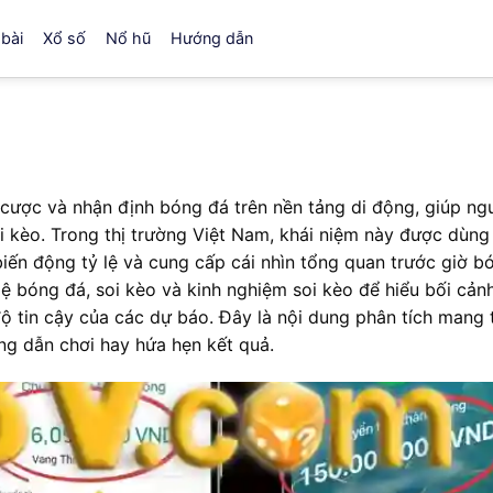
bài
Xổ số
Nổ hũ
Hướng dẫn
 cược và nhận định bóng đá trên nền tảng di động, giúp ng
kèo. Trong thị trường Việt Nam, khái niệm này được dùng
 biến động tỷ lệ và cung cấp cái nhìn tổng quan trước giờ b
lệ bóng đá, soi kèo và kinh nghiệm soi kèo để hiểu bối cảnh
độ tin cậy của các dự báo. Đây là nội dung phân tích mang 
ng dẫn chơi hay hứa hẹn kết quả.