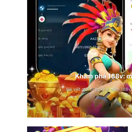
Khám phá 188v: mộ
Bài viết giới thiệu khái niệm 188