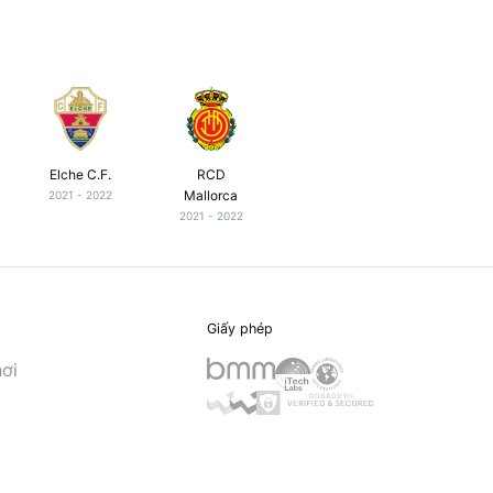
Elche C.F.
RCD
Mallorca
2021 - 2022
2021 - 2022
Giấy phép
ơi