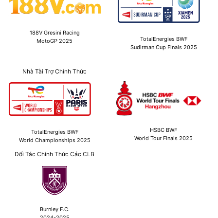
188V Gresini Racing
TotalEnergies BWF
MotoGP 2025
Sudirman Cup Finals 2025
Nhà Tài Trợ Chính Thức
HSBC BWF
TotalEnergies BWF
World Tour Finals 2025
World Championships 2025
Đối Tác Chính Thức Các CLB
Burnley F.C.
2024-2025