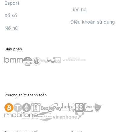
Esport
Liên hệ
Xổ số
Điều khoản sử dụng
Nổ hũ
Giấy phép
Phương thức thanh toán