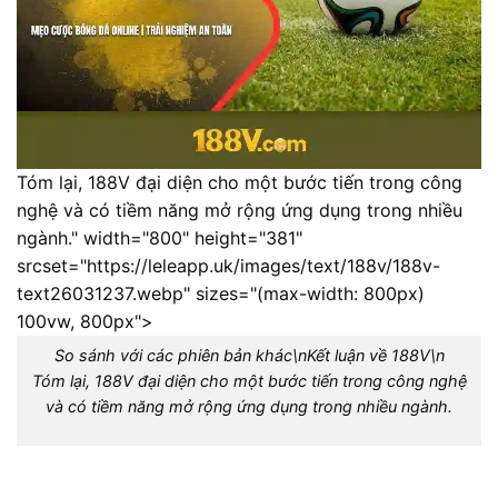
Tóm lại, 188V đại diện cho một bước tiến trong công
nghệ và có tiềm năng mở rộng ứng dụng trong nhiều
ngành.
" width="800" height="381"
srcset="https://leleapp.uk/images/text/188v/188v-
text26031237.webp" sizes="(max-width: 800px)
100vw, 800px">
So sánh với các phiên bản khác\n
Kết luận về 188V
\n
Tóm lại, 188V đại diện cho một bước tiến trong công nghệ
và có tiềm năng mở rộng ứng dụng trong nhiều ngành.