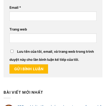
Email
*
Trang web
Lưu tên của tôi, email, và trang web trong trình
duyệt này cho lần bình luận kế tiếp của tôi.
BÀI VIẾT MỚI NHẤT