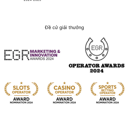
Đề cử giải thưởng