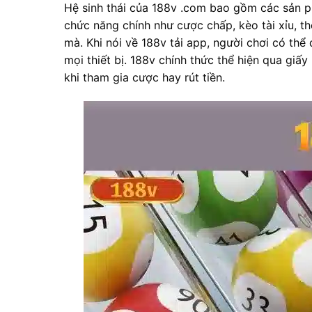
Hệ sinh thái của 188v .com bao gồm các sản ph
chức năng chính như cược chấp, kèo tài xỉu, t
mà. Khi nói về 188v tải app, người chơi có th
mọi thiết bị. 188v chính thức thể hiện qua giấ
khi tham gia cược hay rút tiền.