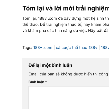
Tóm lại và lời mời trải nghiệ
Tóm lại, 188v .com đã xây dựng một hệ sinh t
thể thao. Để trải nghiệm thực tế, hãy khám p
và khám phá các tính năng ưu việt. Hãy bắt đ
Tags:
188v .com
|
cá cược thể thao 188v
|
188
Để lại một bình luận
Email của bạn sẽ không được hiển thị công 
Bình luận
*