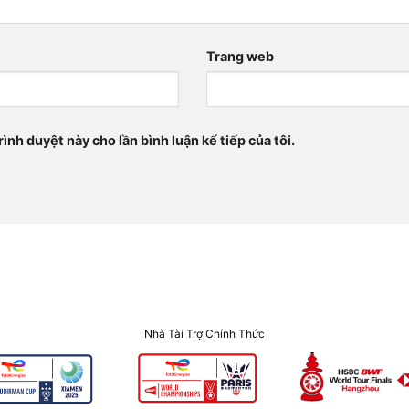
Trang web
rình duyệt này cho lần bình luận kế tiếp của tôi.
Nhà Tài Trợ Chính Thức