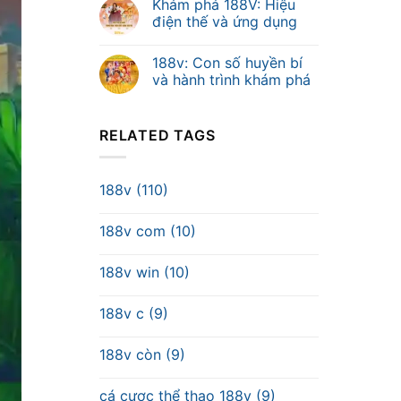
Khám phá 188V: Hiệu
điện thế và ứng dụng
188v: Con số huyền bí
và hành trình khám phá
RELATED TAGS
188v (110)
188v com (10)
188v win (10)
188v c (9)
188v còn (9)
cá cược thể thao 188v (9)