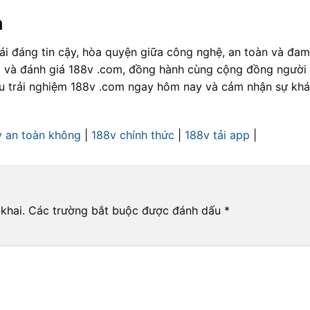
m
hái đáng tin cậy, hòa quyện giữa công nghệ, an toàn và đa
há và đánh giá 188v .com, đồng hành cùng cộng đồng người
ầu trải nghiệm 188v .com ngay hôm nay và cảm nhận sự khác
v an toàn không
|
188v chính thức
|
188v tải app
|
khai.
Các trường bắt buộc được đánh dấu
*