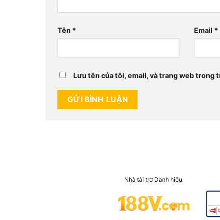
Tên
*
Email
*
Lưu tên của tôi, email, và trang web trong t
Nhà tài trợ Danh hiệu