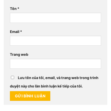
Tên
*
Email
*
Trang web
Lưu tên của tôi, email, và trang web trong trình
duyệt này cho lần bình luận kế tiếp của tôi.