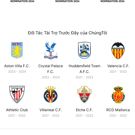
Đối Tác Tài Trợ Trước Đây của ChúngTôi
Aston Villa F.C.
Crystal Palace
Huddersfield Town
Valencia C.F.
F.C.
A.F.C.
2023 - 2024
2021 - 2022
2022 - 2023
2021 - 2023
Athletic Club
Villarreal C.F.
Elche C.F.
RCD Mallorca
2021 - 2022
2021 - 2022
2021 - 2022
2021 - 2022