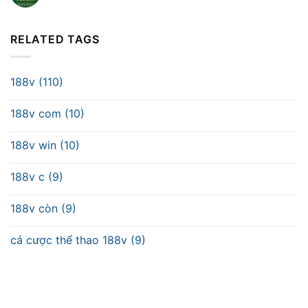
RELATED TAGS
188v (110)
188v com (10)
188v win (10)
188v c (9)
188v còn (9)
cá cược thể thao 188v (9)