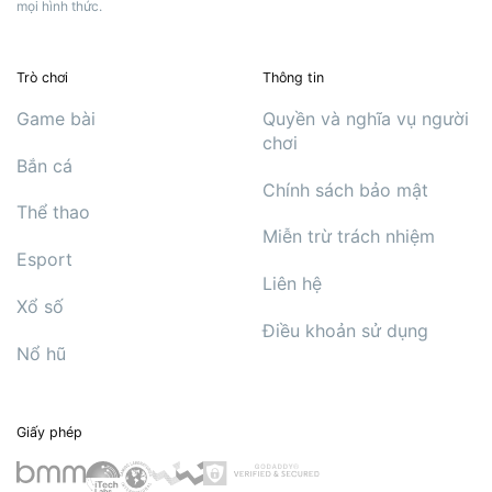
mọi hình thức.
Trò chơi
Thông tin
Game bài
Quyền và nghĩa vụ người
chơi
Bắn cá
Chính sách bảo mật
Thể thao
Miễn trừ trách nhiệm
Esport
Liên hệ
Xổ số
Điều khoản sử dụng
Nổ hũ
Giấy phép