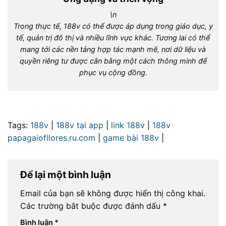
\n
Trong thực tế, 188v có thể được áp dụng trong giáo dục, y
tế, quản trị đô thị và nhiều lĩnh vực khác. Tương lai có thể
mang tới các nền tảng hợp tác mạnh mẽ, nơi dữ liệu và
quyền riêng tư được cân bằng một cách thông minh để
phục vụ cộng đồng.
Tags:
188v
|
188v tại app
|
link 188v
|
188v
papagaiofllores.ru.com
|
game bài 188v
|
Để lại một bình luận
Email của bạn sẽ không được hiển thị công khai.
Các trường bắt buộc được đánh dấu
*
Bình luận
*