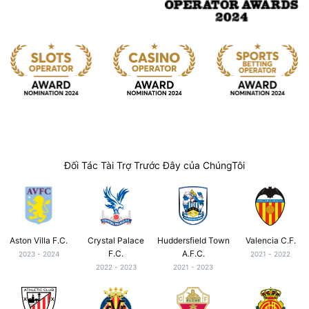
Đối Tác Tài Trợ Trước Đây của ChúngTôi
Aston Villa F.C.
Crystal Palace
Huddersfield Town
Valencia C.F.
F.C.
A.F.C.
2023 - 2024
2021 - 2022
2022 - 2023
2021 - 2023