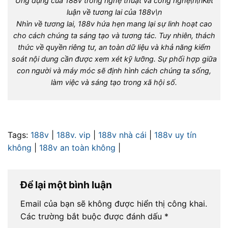
Ứng dụng của 188v trong nghệ thuật và công nghệ\n\n
Kết
luận về tương lai của 188v
\n
Nhìn về tương lai, 188v hứa hẹn mang lại sự linh hoạt cao
cho cách chúng ta sáng tạo và tương tác. Tuy nhiên, thách
thức về quyền riêng tư, an toàn dữ liệu và khả năng kiểm
soát nội dung cần được xem xét kỹ lưỡng. Sự phối hợp giữa
con người và máy móc sẽ định hình cách chúng ta sống,
làm việc và sáng tạo trong xã hội số.
Tags:
188v
|
188v. vip
|
188v nhà cái
|
188v uy tín
không
|
188v an toàn không
|
Để lại một bình luận
Email của bạn sẽ không được hiển thị công khai.
Các trường bắt buộc được đánh dấu
*