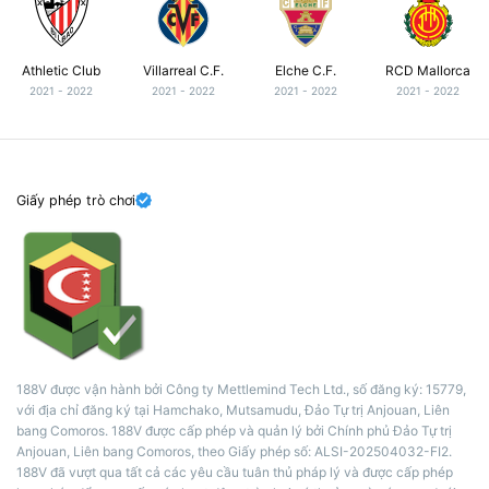
Athletic Club
Villarreal C.F.
Elche C.F.
RCD Mallorca
2021 - 2022
2021 - 2022
2021 - 2022
2021 - 2022
Giấy phép trò chơi
188V được vận hành bởi Công ty Mettlemind Tech Ltd., số đăng ký: 15779,
với địa chỉ đăng ký tại Hamchako, Mutsamudu, Đảo Tự trị Anjouan, Liên
bang Comoros. 188V được cấp phép và quản lý bởi Chính phủ Đảo Tự trị
Anjouan, Liên bang Comoros, theo Giấy phép số: ALSI-202504032-FI2.
188V đã vượt qua tất cả các yêu cầu tuân thủ pháp lý và được cấp phép