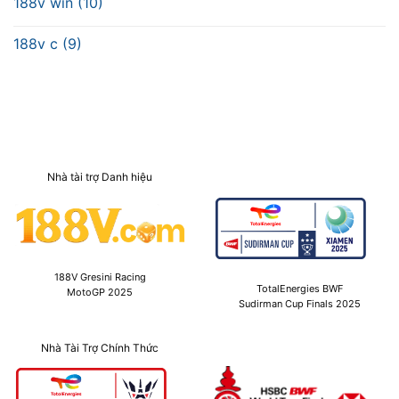
188v win (10)
188v c (9)
Nhà tài trợ Danh hiệu
188V Gresini Racing
TotalEnergies BWF
MotoGP 2025
Sudirman Cup Finals 2025
Nhà Tài Trợ Chính Thức