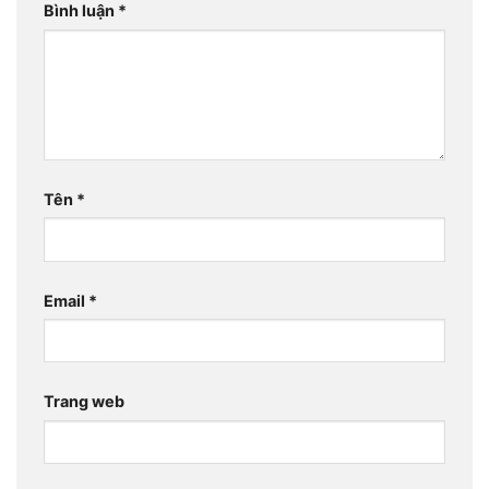
Bình luận
*
Tên
*
Email
*
Trang web