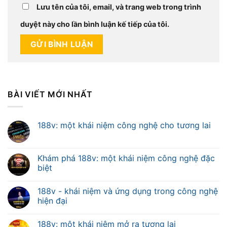
Lưu tên của tôi, email, và trang web trong trình
duyệt này cho lần bình luận kế tiếp của tôi.
BÀI VIẾT MỚI NHẤT
188v: một khái niệm công nghệ cho tương lai
Khám phá 188v: một khái niệm công nghệ đặc
biệt
188v - khái niệm và ứng dụng trong công nghệ
hiện đại
188v: một khái niệm mở ra tương lai