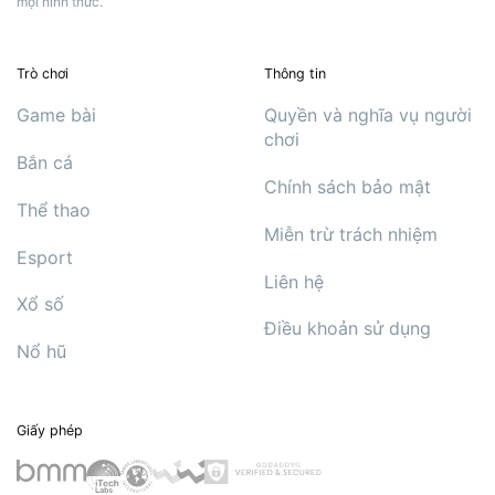
mọi hình thức.
Trò chơi
Thông tin
Game bài
Quyền và nghĩa vụ người
chơi
Bắn cá
Chính sách bảo mật
Thể thao
Miễn trừ trách nhiệm
Esport
Liên hệ
Xổ số
Điều khoản sử dụng
Nổ hũ
Giấy phép