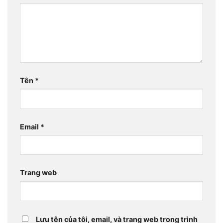
Tên
*
Email
*
Trang web
Lưu tên của tôi, email, và trang web trong trình