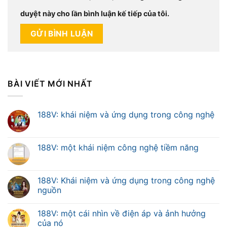
duyệt này cho lần bình luận kế tiếp của tôi.
BÀI VIẾT MỚI NHẤT
188V: khái niệm và ứng dụng trong công nghệ
188V: một khái niệm công nghệ tiềm năng
188V: Khái niệm và ứng dụng trong công nghệ
nguồn
188V: một cái nhìn về điện áp và ảnh hưởng
của nó