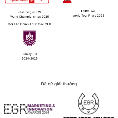
HSBC BWF
TotalEnergies BWF
World Tour Finals 2025
World Championships 2025
Đối Tác Chính Thức Các CLB
Burnley F.C.
2024-2025
Đề cử giải thưởng