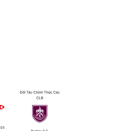
Đối Tác Chính Thức Các
CLB
025