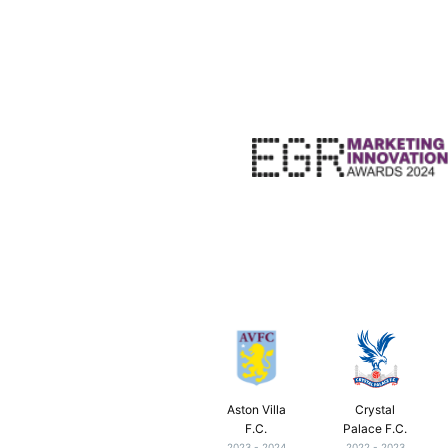
Aston Villa
Crystal
F.C.
Palace F.C.
2023 - 2024
2022 - 2023