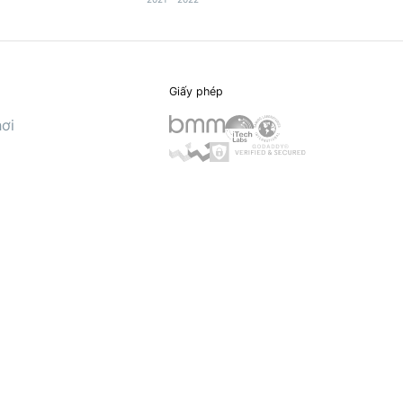
Giấy phép
ơi