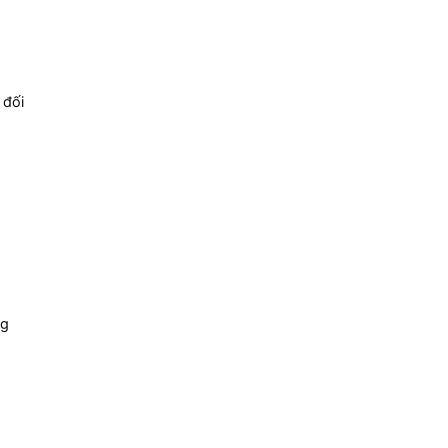
 đối
ng