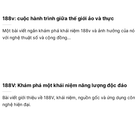
188v: cuộc hành trình giữa thế giới ảo và thực
Một bài viết ngắn khám phá khái niệm 188v và ảnh hưởng của nó
với nghệ thuật số và cộng đồng...
188V: Khám phá một khái niệm năng lượng độc đáo
Bài viết giới thiệu về 188V, khái niệm, nguồn gốc và ứng dụng cô
nghệ hiện đại.