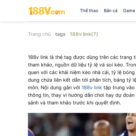
Chuyển
Thể thao
Bắn cá
Game 
đến
nội
dung
Trang chủ
|
tags
|
188v link(7)
188v link là thẻ tag được dùng trên các trang 
tham khảo, nguồn dữ liệu tỷ lệ và soi kèo. T
quen với các khái niệm kèo nhà cái, tỷ lệ bóng
dung chứa liên kết dẫn tới phân tích, bảng t
môn. Nội dung gắn với
188v link
tập trung vào 
thông tin, thay vì hướng dẫn chơi hay dự đoán
sánh và tham khảo trước khi quyết định.