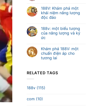
188V: Khám phá một
khái niệm năng lượng
độc đáo
188v: một biểu tượng
của năng lượng và ký
ức
Khám phá 188V: một
chuẩn điện áp cho
tương lai
RELATED TAGS
188v (115)
com (10)