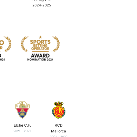
Burnley F.C.
2024-2025
Elche C.F.
RCD
Mallorca
2021 - 2022
2021 - 2022