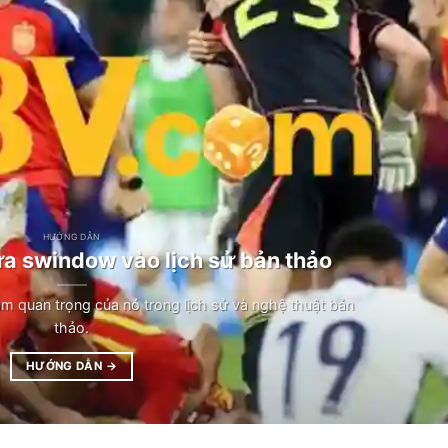
HƯỚNG DẪN
ửa swindow vào lịch sử bản thảo
tầm quan trọng của nó trong lịch sử và nghệ thuật bản
thảo.
HƯỚNG DẪN
→